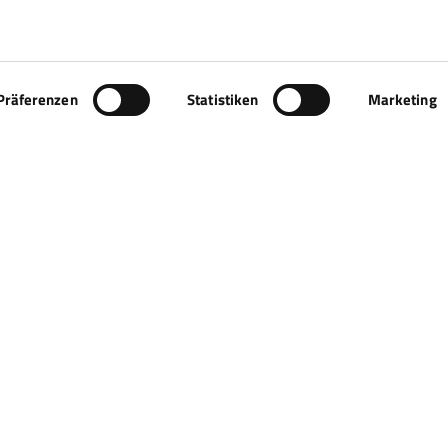
Präferenzen
Statistiken
Marketing
Finanzierung hält zusamm
it Knöll Finance profitieren Familienunternehmer:inn
inanzierungsmarkt in allen Facetten kennt und ein h
inanzierungspartnern, Investoren und Unternehmen hat