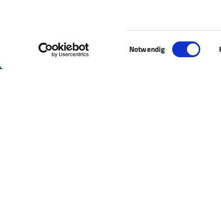
Einwilligungsauswahl
Notwendig
Über uns
Leistungen
M
F
F
Wissen