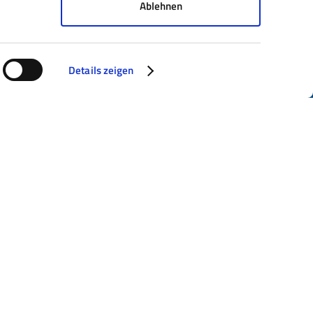
Ablehnen
Details zeigen
en.
en von einem Partner, der den
ervorragendes Netzwerk aus Banken,
. Noch wichtiger ist jedoch die