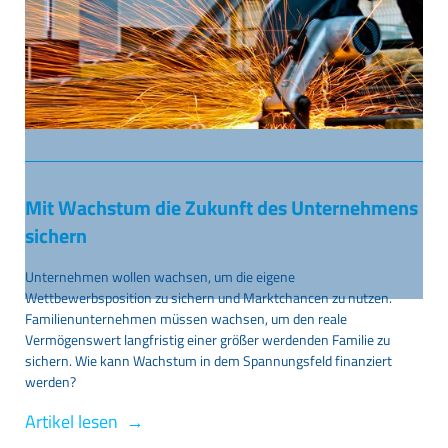
Mit Wachstum die Zukunft des Unternehmens
sichern
Unternehmen wollen wachsen, um die eigene
Wettbewerbsposition zu sichern und Marktchancen zu nutzen.
Familienunternehmen müssen wachsen, um den reale
Vermögenswert langfristig einer größer werdenden Familie zu
sichern. Wie kann Wachstum in dem Spannungsfeld finanziert
werden?
Artikel lesen →