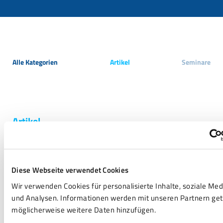
Alle Kategorien
Artikel
Seminare
Artikel
Aktuelle Entwicklungen und mittelfristige
Trends sowie internationale Zusammenhänge
Diese Webseite verwendet Cookies
und einschlägige Gesetzgebung bedürfen einer
Wir verwenden Cookies für personalisierte Inhalte, soziale Me
Einordnung im Zusammenhang der
und Analysen. Informationen werden mit unseren Partnern getei
Finanzierungsberatung für
möglicherweise weitere Daten hinzufügen.
Familienunternehmen. Wir sehen es als unsere